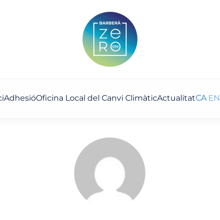
ci
Adhesió
Oficina Local del Canvi Climàtic
Actualitat
CA
EN